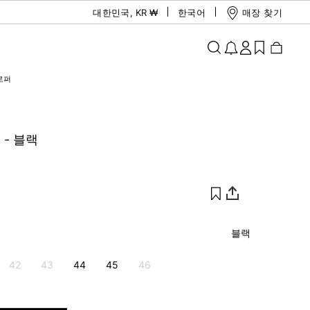
대한민국
,
KR ₩
한국어
매장 찾기
 로퍼
퍼 - 블랙
블랙
42
43
44
45
46