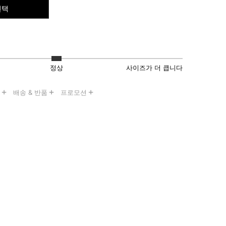
선택
정상
사이즈가 더 큽니다
보
배송 & 반품
프로모션